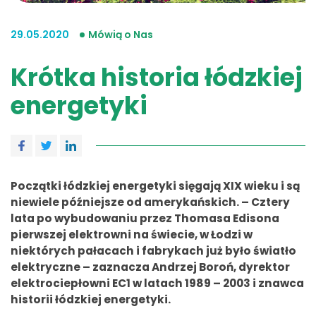
29.05.2020
Mówią o Nas
Krótka historia łódzkiej
energetyki
Początki łódzkiej energetyki sięgają XIX wieku i są
niewiele późniejsze od amerykańskich. – Cztery
lata po wybudowaniu przez Thomasa Edisona
pierwszej elektrowni na świecie, w Łodzi w
niektórych pałacach i fabrykach już było światło
elektryczne – zaznacza Andrzej Boroń, dyrektor
elektrociepłowni EC1 w latach 1989 – 2003 i znawca
historii łódzkiej energetyki.