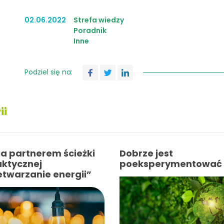
02.06.2022
Strefa wiedzy
Poradnik
Inne
Podziel się na:
ii
ia partnerem ścieżki
Dobrze jest
ktycznej
poeksperymentować
etwarzanie energii”