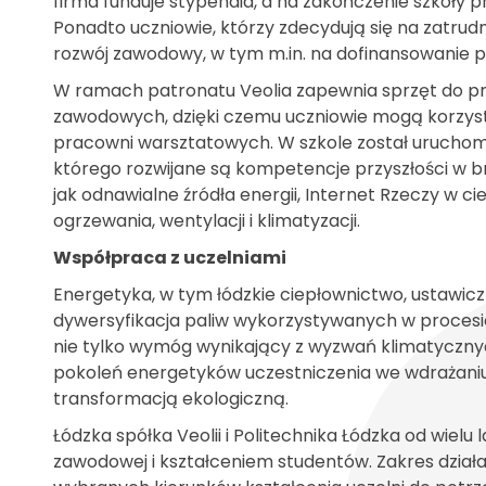
firma funduje stypendia, a na zakończenie szkoły p
Ponadto uczniowie, którzy zdecydują się na zatrudni
rozwój zawodowy, w tym m.in. na dofinansowanie p
W ramach patronatu Veolia zapewnia sprzęt do p
zawodowych, dzięki czemu uczniowie mogą korzy
pracowni warsztatowych. W szkole został urucho
którego rozwijane są kompetencje przyszłości w b
jak odnawialne źródła energii, Internet Rzeczy w c
ogrzewania, wentylacji i klimatyzacji.
Współpraca z uczelniami
Energetyka, w tym łódzkie ciepłownictwo, ustawiczn
dywersyfikacja paliw wykorzystywanych w procesie p
nie tylko wymóg wynikający z wyzwań klimatycznyc
pokoleń energetyków uczestniczenia we wdrażani
transformacją ekologiczną.
Łódzka spółka Veolii i Politechnika Łódzka od wielu
zawodowej i kształceniem studentów. Zakres dział