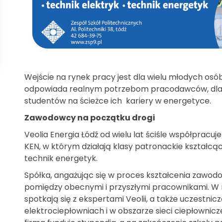
Wejście na rynek pracy jest dla wielu młodych os
odpowiada realnym potrzebom pracodawców, dlateg
studentów na ścieżce ich kariery w energetyce.
Zawodowcy na początku drogi
Veolia Energia Łódź od wielu lat ściśle współpracuj
KEN, w którym działają klasy patronackie kształcą
technik energetyk.
Spółka, angażując się w proces kształcenia zawod
pomiędzy obecnymi i przyszłymi pracownikami. W 
spotkają się z ekspertami Veolii, a także uczest
elektrociepłowniach i w obszarze sieci ciepłownic