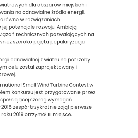
 wiatrowych dla obszarów miejskich i
ania na odnawialne źródła energii,
 (zarówno w rozwiązaniach
o jej potencjale rozwoju. Ambicją
wiązań technicznych pozwalających na
również szeroko pojęta popularyzacja
gii odnawialnej z wiatru na potrzeby
m celu został zaprojektowany i
trowej.
ernational Small Wind Turbine Contest w
Celem konkursu jest przygotowanie przez
j spełniającej szereg wymagań
018 zespół trzykrotnie zajął pierwsze
oku 2019 otrzymał III miejsce.