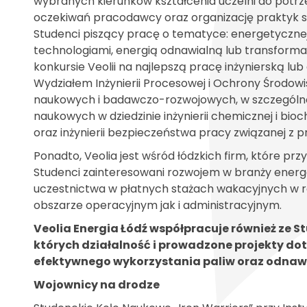
wybranych kierunków kształcenia uczelni do potrz
oczekiwań pracodawcy oraz organizację praktyk st
Studenci piszący pracę o tematyce: energetycznej,
technologiami, energią odnawialną lub transform
konkursie Veolii na najlepszą pracę inżynierską 
Wydziałem Inżynierii Procesowej i Ochrony Środow
naukowych i badawczo-rozwojowych, w szczególn
naukowych w dziedzinie inżynierii chemicznej i bioc
oraz inżynierii bezpieczeństwa pracy związanej z pro
Ponadto, Veolia jest wśród łódzkich firm, które prz
Studenci zainteresowani rozwojem w branży energ
uczestnictwa w płatnych stażach wakacyjnych w ró
obszarze operacyjnym jak i administracyjnym.
Veolia Energia Łódź współpracuje również ze 
których działalność i prowadzone projekty d
efektywnego wykorzystania paliw oraz odnawia
Wojownicy na drodze