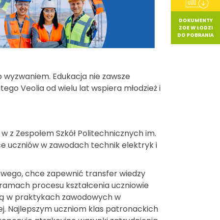
DOKUMENTY
ZOE W ŁODZI
DO POBRANIA
ób wyzwaniem. Edukacja nie zawsze
o Veolia od wielu lat wspiera młodzież i
e w z Zespołem Szkół Politechnicznych im.
ce uczniów w zawodach technik elektryk i
owego, chce zapewnić transfer wiedzy
ramach procesu kształcenia uczniowie
niczą w praktykach zawodowych w
zej. Najlepszym uczniom klas patronackich