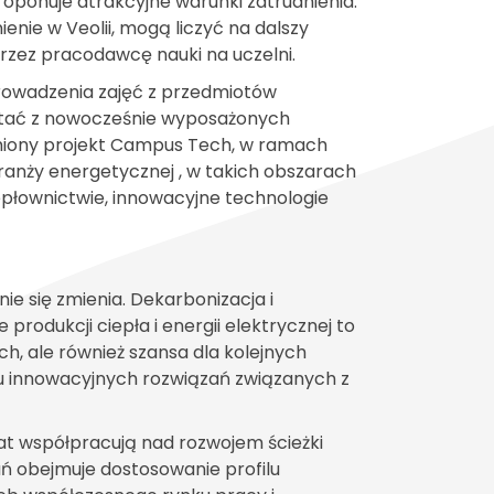
roponuje atrakcyjne warunki zatrudnienia.
enie w Veolii, mogą liczyć na dalszy
rzez pracodawcę nauki na uczelni.
rowadzenia zajęć z przedmiotów
stać z nowocześnie wyposażonych
miony projekt Campus Tech, w ramach
ranży energetycznej , w takich obszarach
iepłownictwie, innowacyjne technologie
ie się zmienia. Dekarbonizacja i
rodukcji ciepła i energii elektrycznej to
h, ale również szansa dla kolejnych
u innowacyjnych rozwiązań związanych z
 lat współpracują nad rozwojem ścieżki
ań obejmuje dostosowanie profilu