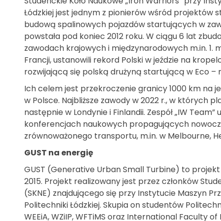
Studenckie Koło Naukowe „Iron Warriors” przy Inst
Łódzkiej jest jednym z pionierów wśród projektów 
budową spalinowych pojazdów startujących w zaw
powstała pod koniec 2012 roku. W ciągu 6 lat zbudow
zawodach krajowych i międzynarodowych m.in. 1.
Francji, ustanowili rekord Polski w jeździe na krop
rozwijającą się polską drużyną startującą w Eco –
Ich celem jest przekroczenie granicy 1000 km na je
w Polsce. Najbliższe zawody w 2022 r., w których p
następnie w Londynie i Finlandii. Zespół „IW Team
konferencjach naukowych propagujących nowocze
zrównoważonego transportu, m.in. w Melbourne, He
GUST na energię
GUST (Generative Urban Small Turbine) to projekt
2015. Projekt realizowany jest przez członków St
(SKNE) znajdującego się przy Instytucie Maszyn 
Politechniki Łódzkiej. Skupia on studentów Politech
WEEiA, WZiIP, WFTiMS oraz International Faculty of