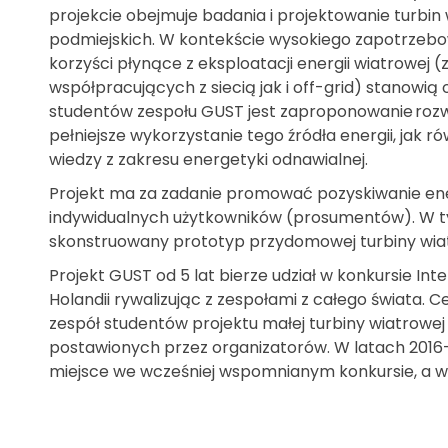
projekcie obejmuje badania i projektowanie turbin
podmiejskich. W kontekście wysokiego zapotrzebow
korzyści płynące z eksploatacji energii wiatrowej
współpracujących z siecią jak i off-grid) stanowią 
studentów zespołu GUST jest zaproponowanie roz
pełniejsze wykorzystanie tego źródła energii, jak 
wiedzy z zakresu energetyki odnawialnej.
Projekt ma za zadanie promować pozyskiwanie ener
indywidualnych użytkowników (prosumentów). W ty
skonstruowany prototyp przydomowej turbiny wia
Projekt GUST od 5 lat bierze udział w konkursie Int
Holandii rywalizując z zespołami z całego świata. 
zespół studentów projektu małej turbiny wiatrowe
postawionych przez organizatorów. W latach 2016-2
miejsce we wcześniej wspomnianym konkursie, a w r