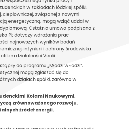
eb współczesnego rynku pracy i
udenckich w zakładach łódzkiej spółki.
 ciepłowniczej, związanej z nowymi
acją energetyczną, mogą wziąć udział w
lub dyplomową. Ostatnia umowa podpisana z
iska PŁ dotyczy wdrażania prac
ości najnowszych wyników badań
hemicznej, inżynierii i ochrony środowiska
filem działalności Veolii.
ystąpiły do programu „Młodzi w Łodzi”.
etycznej mogą zgłaszać się do
żnych działach spółki, zarówno w
Studenckimi Kołami Naukowymi,
otyczą zrównoważonego rozwoju,
lnych źródeł energii.