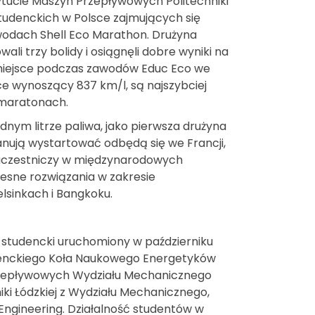
ytucie Maszyn Przepływowych Politechniki
studenckich w Polsce zajmujących się
odach Shell Eco Marathon. Drużyna
ali trzy bolidy i osiągnęli dobre wyniki na
 miejsce podczas zawodów Educ Eco we
elce wynoszący 837 km/l, są najszybciej
 maratonach.
dnym litrze paliwa, jako pierwsza drużyna
lanują wystartować odbędą się we Francji,
” uczestniczy w międzynarodowych
sne rozwiązania w zakresie
lsinkach i Bangkoku.
 studencki uruchomiony w październiku
udenckiego Koła Naukowego Energetyków
Przepływowych Wydziału Mechanicznego
niki Łódzkiej z Wydziału Mechanicznego,
 Engineering. Działalność studentów w