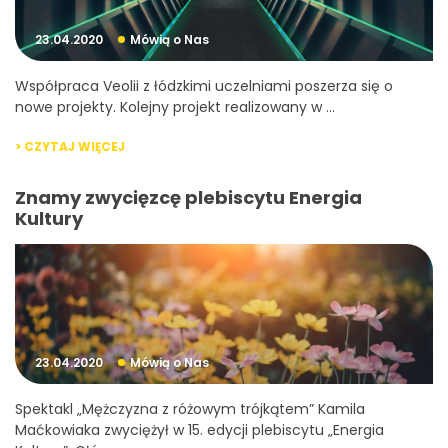
23.04.2020
Mówią o Nas
Współpraca Veolii z łódzkimi uczelniami poszerza się o
nowe projekty. Kolejny projekt realizowany w ...
> CZYTAJ WIĘCEJ
Znamy zwycięzcę plebiscytu Energia
Kultury
23.04.2020
Mówią o Nas
Spektakl „Mężczyzna z różowym trójkątem” Kamila
Maćkowiaka zwyciężył w 15. edycji plebiscytu „Energia