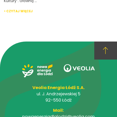
Kultury”. Główną ...
> CZYTAJ WIĘCEJ
Veolia Energia Łódź S.A.
ul. J. Andrzejewskiej 5
92-550 Łódź
Mail:
nowaenergiadlalodzi@veolia.com