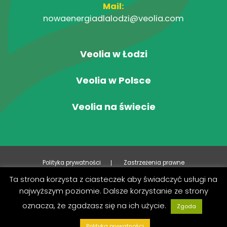
Mail:
nowaenergiadlalodzi@veolia.com
Veolia w Łodzi
Veolia w Polsce
Veolia na świecie
Polityka prywatności
Zastrzeżenia prawne
Ta strona korzysta z ciasteczek aby świadczyć usługi na
Śledź nas na FB
najwyższym poziomie. Dalsze korzystanie ze strony
oznacza, że zgadzasz się na ich użycie.
Zgoda
Aktualności
Polityka prywatności