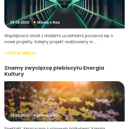
29.05.2020
Mówią o Nas
Współpraca Veolii z łódzkimi uczelniami poszerza się o
nowe projekty. Kolejny projekt realizowany w ...
> CZYTAJ WIĘCEJ
Znamy zwycięzcę plebiscytu Energia
Kultury
29.05.2020
Mówią o Nas
Spektakl „Mężczyzna z różowym trójkątem” Kamila