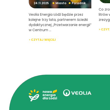
24.11.2025
Miasto
Poradnik
Co zro
Veolia Energia Łódź będzie przez
litrów
kolejne trzy lata, partnerem ścieżki
zrezygn
dydaktycznej „Przetwarzanie energii”
> CZYT
w Centrum ...
> CZYTAJ WIĘCEJ