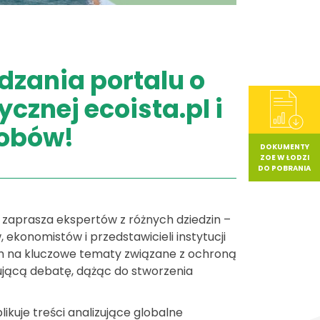
zania portalu o
cznej ecoista.pl i
sobów!
DOKUMENTY
ZOE W ŁODZI
DO POBRANIA
 zaprasza ekspertów z różnych dziedzin –
ekonomistów i przedstawicieli instytucji
em na kluczowe tematy związane z ochroną
rującą debatę, dążąc do stworzenia
likuje treści analizujące globalne