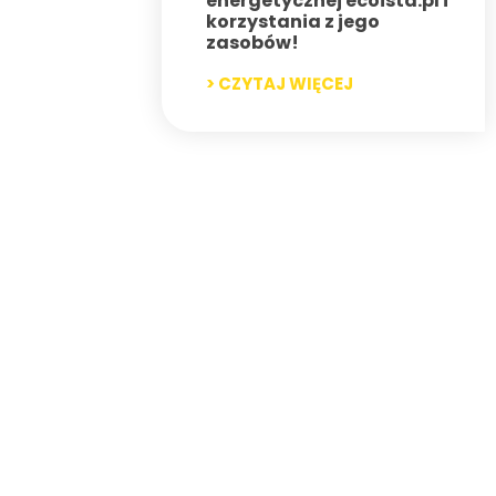
energetycznej ecoista.pl i
korzystania z jego
zasobów!
> CZYTAJ WIĘCEJ