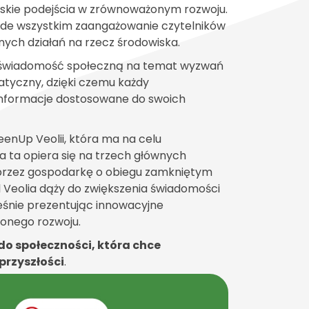
orskie podejścia w zrównoważonym rozwoju.
rzede wszystkim zaangażowanie czytelników
nych działań na rzecz środowiska.
c świadomość społeczną na temat wyzwań
atyczny, dzięki czemu każdy
 informacje dostosowane do swoich
eenUp Veolii, która ma na celu
ia ta opiera się na trzech głównych
poprzez gospodarkę o obiegu zamkniętym
l Veolia dąży do zwiększenia świadomości
eśnie prezentując innowacyjne
żonego rozwoju.
 do społeczności, która chce
przyszłości
.