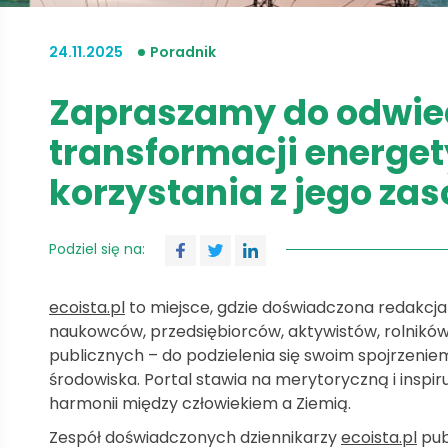
24.11.2025
Poradnik
Zapraszamy do odwied
transformacji energety
korzystania z jego za
Podziel się na:
ecoista.pl
to miejsce, gdzie doświadczona redakcja
naukowców, przedsiębiorców, aktywistów, rolników, 
publicznych – do podzielenia się swoim spojrzeni
środowiska. Portal stawia na merytoryczną i inspi
harmonii między człowiekiem a Ziemią.
Zespół doświadczonych dziennikarzy
ecoista.pl
pub