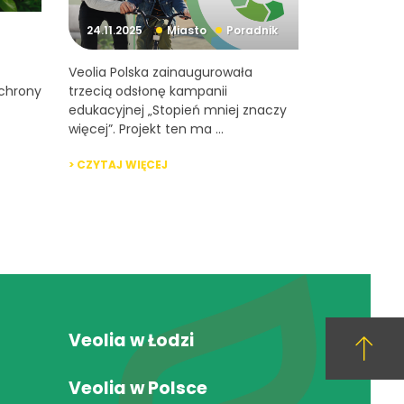
24.11.2025
Miasto
Poradnik
Veolia Polska zainaugurowała
chrony
trzecią odsłonę kampanii
edukacyjnej „Stopień mniej znaczy
więcej”. Projekt ten ma ...
> CZYTAJ WIĘCEJ
Veolia w Łodzi
Veolia w Polsce