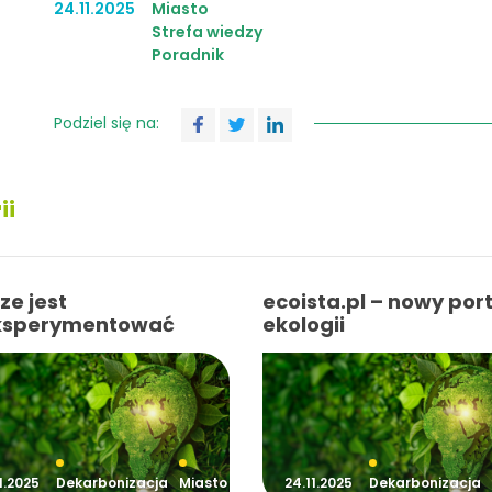
24.11.2025
Miasto
Strefa wiedzy
Poradnik
Podziel się na:
ii
ze jest
ecoista.pl – nowy port
ksperymentować
ekologii
1.2025
Dekarbonizacja
Miasto
24.11.2025
Dekarbonizacja