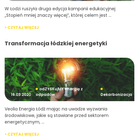
W Łodzi ruszyła druga edycja kampanii edukacyjnej
„Stopień mniej znaczy więcej”, której celem jest ...
> CZYTAJ WIĘCEJ
Transformacja łódzkiej energetyki
odZYSKujMY energię z
16.03.2020
odpadów
Dekarbonizacja
Veolia Energia Łódź mając na uwadze wyzwania
środowiskowe, jakie są stawiane przed sektorem
energetycznym, ...
> CZYTAJ WIĘCEJ