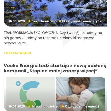
16.03.2020
Dekarbonizacja
Efektywność energetyczna
TRANSFORMACJA EKOLOGICZNA: Czy (wciąż) jesteśmy na
nią gotowi? Stoimy na rozdrożu. Zmiany klimatyczne
powodują, że ...
> CZYTAJ WIĘCEJ
Veolia Energia Łódź startuje z nową odsłoną
kampanii „Stopień mniej znaczy więcej”
16.03.2020
Jakość powietrza
Oszczędzanie energii