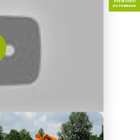
ZOE W ŁODZI
DO POBRANIA