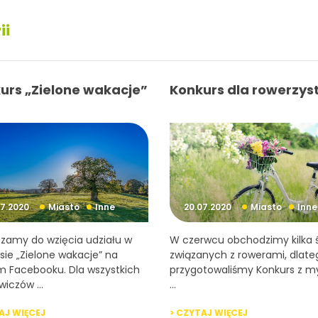
ii
urs „Zielone wakacje”
Konkurs dla rowerzys
07.2020
Miasto
Inne
20.07.2020
Miasto
Inne
zamy do wzięcia udziału w
W czerwcu obchodzimy kilka 
sie „Zielone wakacje” na
związanych z rowerami, dlate
 Facebooku. Dla wszystkich
przygotowaliśmy Konkurs z my
wiczów ...
...
AJ WIĘCEJ
> CZYTAJ WIĘCEJ