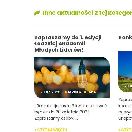
Inne aktualności z tej kategor
Zapraszamy do 1. edycji
Konk
Łódzkiej Akademii
Młodych Liderów!
20.
20.07.2020
Miasto
Inne
Zapras
Rekrutacja rusza 3 kwietnia i trwać
konkur
będzie do 20 kwietnia 2023
naszym
Zapraszamy osoby, ...
urlopo
> CZYTAJ WIĘCEJ
> CZYT