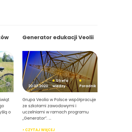
tów
Generator edukacji Veolii
Strefa
20.07.2020
wiedzy
Poradnik
świąt
Grupa Veolia w Polsce współpracuje
go
ze szkołami zawodowymi i
ślą o
uczelniami w ramach programu
„Generator”. ...
> CZYTAJ WIĘCEJ