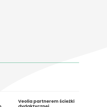
Veolia partnerem ścieżki
o
dydaktycznej