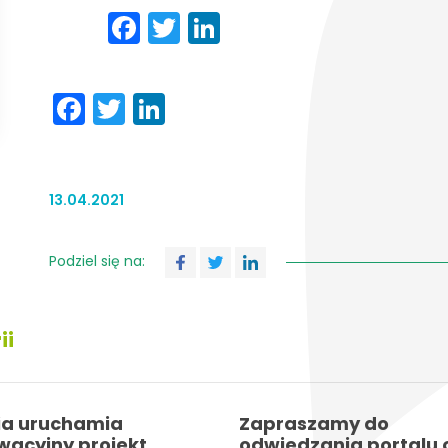
Facebook
Twitter
LinkedIn
Facebook
Twitter
LinkedIn
13.04.2021
Podziel się na:
ii
ia uruchamia
Zapraszamy do
wacyjny projekt
odwiedzania portalu 