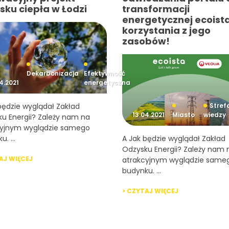
sku ciepła w Łodzi
transformacji
energetycznej ecoista.
korzystania z jego
zasobów!
Dekarbonizacja
Efektywność
4.2021
energetyczna
będzie wyglądał Zakład
Stref
13.04.2021
Miasto
wiedzy
u Energii? Zależy nam na
cyjnym wyglądzie samego
. ...
A Jak będzie wyglądał Zakład
Odzysku Energii? Zależy nam 
AJ WIĘCEJ
atrakcyjnym wyglądzie same
budynku. ...
> CZYTAJ WIĘCEJ