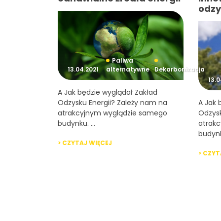
odzy
Paliwa
13.04.2021
alternatywne
Dekarbonizacja
13.0
A Jak będzie wyglądał Zakład
Odzysku Energii? Zależy nam na
A Jak 
atrakcyjnym wyglądzie samego
Odzysk
budynku. ...
atrak
budynku
> CZYTAJ WIĘCEJ
> CZYT