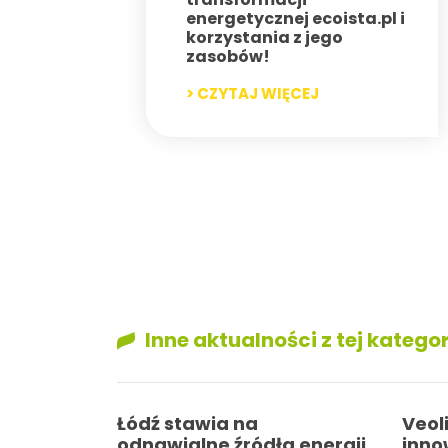
energetycznej ecoista.pl i
korzystania z jego
zasobów!
> CZYTAJ WIĘCEJ
Inne aktualności z tej kategor
Łódź stawia na
Veol
odnawialne źródła energii
inno