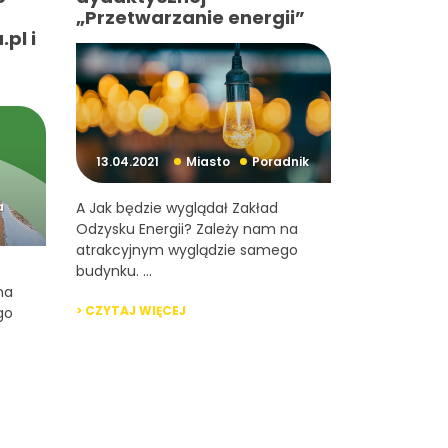
„Przetwarzanie energii”
pl i
13.04.2021
Miasto
Poradnik
a
A Jak będzie wyglądał Zakład
Odzysku Energii? Zależy nam na
atrakcyjnym wyglądzie samego
budynku. ...
na
> CZYTAJ WIĘCEJ
go