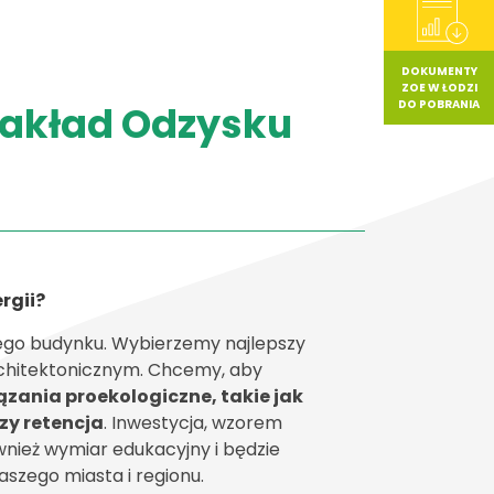
DOKUMENTY
ZOE W ŁODZI
DO POBRANIA
Zakład Odzysku
rgii?
ego budynku. Wybierzemy najlepszy
rchitektonicznym. Chcemy, aby
zania proekologiczne, takie jak
zy retencja
. Inwestycja, wzorem
wnież wymiar edukacyjny i będzie
szego miasta i regionu.