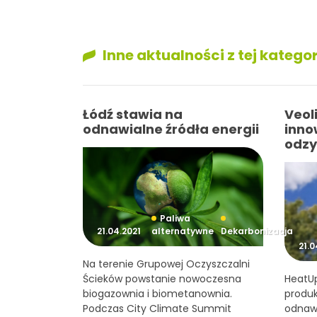
Inne aktualności z tej kategor
Łódź stawia na
Veol
odnawialne źródła energii
inno
odzy
Paliwa
21.04.2021
alternatywne
Dekarbonizacja
21.0
Na terenie Grupowej Oczyszczalni
Ścieków powstanie nowoczesna
HeatUp
biogazownia i biometanownia.
produk
Podczas City Climate Summit
odnawi