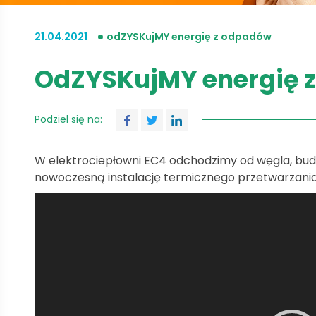
21.04.2021
odZYSKujMY energię z odpadów
OdZYSKujMY energię 
Podziel się na:
W elektrociepłowni EC4 odchodzimy od węgla, buduj
nowoczesną instalację termicznego przetwarzani
Odtwarzacz
video