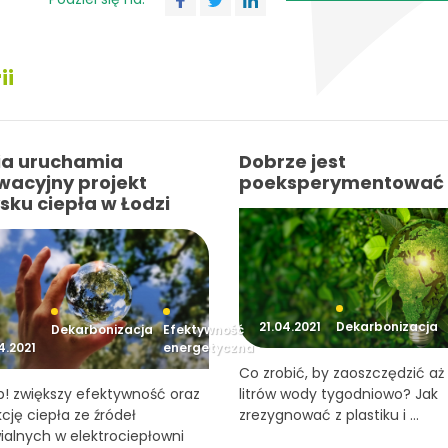
ii
ia uruchamia
Dobrze jest
wacyjny projekt
poeksperymentować
sku ciepła w Łodzi
21.04.2021
Dekarbonizacja
Dekarbonizacja
Efektywność
4.2021
energetyczna
Co zrobić, by zaoszczędzić aż
! zwiększy efektywność oraz
litrów wody tygodniowo? Jak
cję ciepła ze źródeł
zrezygnować z plastiku i ...
alnych w elektrociepłowni