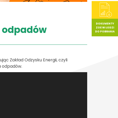
DOKUMENTY
z odpadów
ZOE W ŁODZI
DO POBRANIA
ąc Zakład Odzysku Energii, czyli
a odpadów.