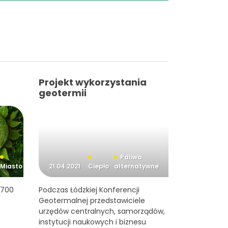
Projekt wykorzystania
geotermii
Paliwa
Miasto
21.04.2021
Ciepło
alternatywne
 700
Podczas Łódzkiej Konferencji
Geotermalnej przedstawiciele
urzędów centralnych, samorządów,
instytucji naukowych i biznesu