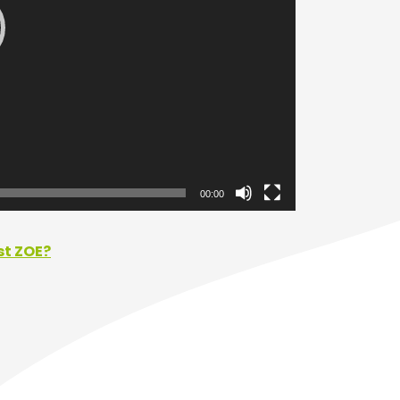
00:00
st ZOE?