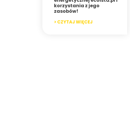
energetycznej ecoista.pl i
korzystania z jego
zasobów!
> CZYTAJ WIĘCEJ