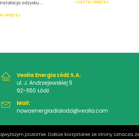
> CZYTAJ WIĘCEJ
instalacja odzysku ...
AJ WIĘCEJ
Veolia Energia Łódź S.A.
ul. J. Andrzejewskiej 5
92-550 Łódź
Mail:
nowaenergiadlalodzi@veolia.com
ajwyższym poziomie. Dalsze korzystanie ze strony oznacza, że