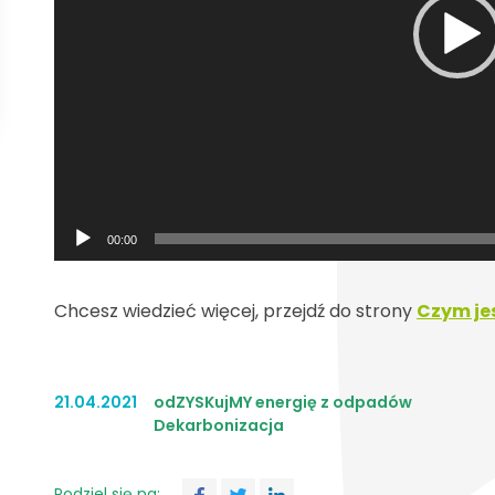
00:00
Chcesz wiedzieć więcej, przejdź do strony
Czym je
21.04.2021
odZYSKujMY energię z odpadów
Dekarbonizacja
Podziel się na: